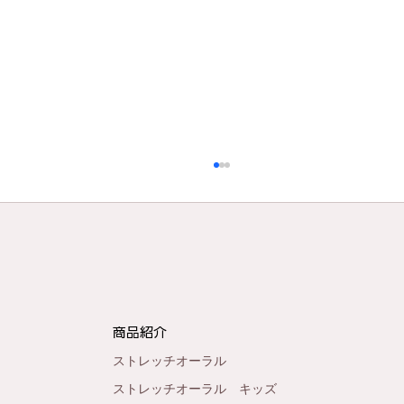
商品紹介
ストレッチオーラル
【数量限定】240人の娘の本音から生ま
ストレッチオーラル キッズ
れた、特別な「父の日ギフト」のご案内