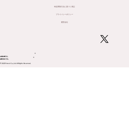
特定商取引法に基づく表記
プライバシーポリシー
運営会社
®
登録商標です。
®
CT出願済みです。
© 2025 Forest Co., Ltd. All Rights Reserved.