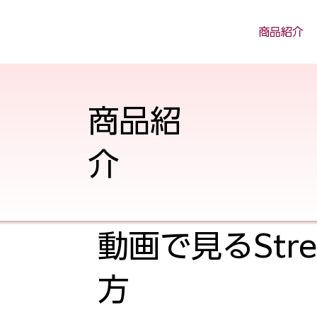
商品紹介
商品紹
介
動画で見るStr
方