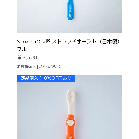
StretchOral® ストレッチオーラル （日本製）
ブルー
価格
￥3,500
消費税抜き
|
送料について
定期購入 (10%OFF)あり