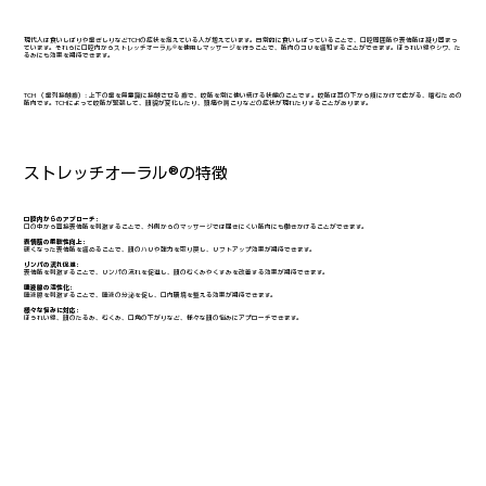
現代人は食いしばりや歯ぎしりなどTCHの症状を抱えている人が増えています。日常的に食いしばっていることで、口腔周囲筋や表情筋は凝り固まっ
ています。それらに口腔内からストレッチオーラル®を使用しマッサージを行うことで、筋肉のコリを緩和することができます。ほうれい線やシワ、た
るみにも効果を期待できます。
TCH （歯列接触癖）: 上下の歯を無意識に接触させる癖で、咬筋を常に使い続ける状態のことです。咬筋は耳の下から頬にかけて広がる、噛むための
筋肉です。TCHによって咬筋が緊張して、顔貌が変化したり、頭痛や肩こりなどの症状が現れたりすることがあります。
ストレッチオーラル®の特徴
口腔内からのアプローチ:
口の中から直接表情筋を刺激することで、外側からのマッサージでは届きにくい筋肉にも働きかけることができます。
表情筋の柔軟性向上:
硬くなった表情筋を緩めることで、顔のハリや弾力を取り戻し、リフトアップ効果が期待できます。
リンパの流れ促進:
表情筋を刺激することで、リンパの流れを促進し、顔のむくみやくすみを改善する効果が期待できます。
唾液腺の活性化:
唾液腺を刺激することで、唾液の分泌を促し、口内環境を整える効果が期待できます。
様々な悩みに対応:
ほうれい線、顔のたるみ、むくみ、口角の下がりなど、様々な顔の悩みにアプローチできます。