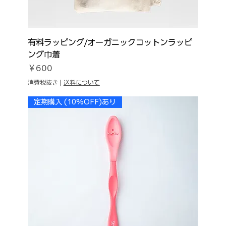
有料ラッピング/オーガニックコットンラッピ
ング巾着
価格
￥600
消費税抜き
|
送料について
定期購入 (10%OFF)あり