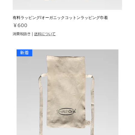
有料ラッピング/オーガニックコットンラッピング巾着
価格
￥600
消費税抜き
|
送料について
新着