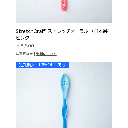
StretchOral® ストレッチオーラル （日本製）
ピンク
価格
￥3,500
消費税抜き
|
送料について
定期購入 (10%OFF)あり