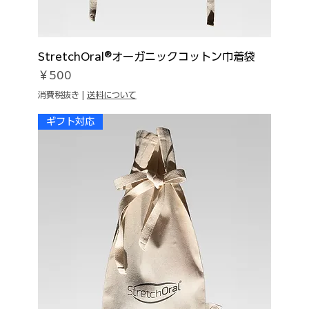
StretchOral®オーガニックコットン巾着袋
価格
￥500
消費税抜き
|
送料について
ギフト対応