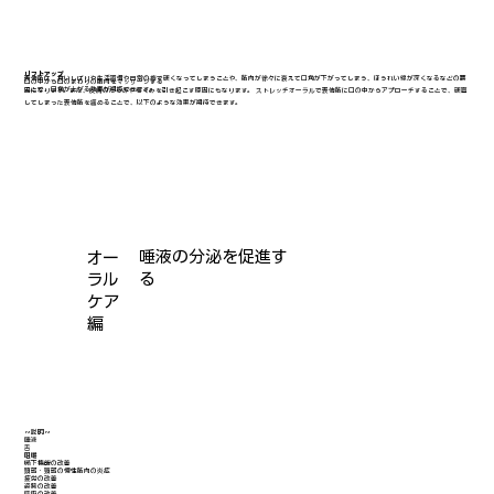
リフトアップ
表情筋は、食いしばりや生活習慣や日常の癖で硬くなってしまうことや、筋肉が徐々に衰えて口角が下がってしまう、ほうれい線が深くなるなどの要
口の中から口のまわりの筋肉をマッサージする
ことで、口角が上がる効果が期待できます。
因になります。また、皮膚のたるみやむくみを引き起こす原因にもなります。 ストレッチオーラルで表情筋に口の中からアプローチすることで、硬直
してしまった表情筋を緩めることで、以下のような効果が期待できます。
唾液の分泌を促進す
オー
る
ラル
ケア
編
～説明～
唾液
舌
咀嚼
嚥下機能の改善
頭部・頸部の慢性筋肉の炎症
疲労の改善
姿勢の改善
呼吸の改善