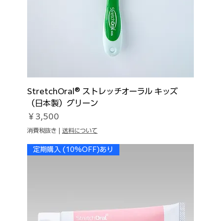
StretchOral® ストレッチオーラル キッズ
（日本製）グリーン
価格
￥3,500
消費税抜き
|
送料について
定期購入 (10%OFF)あり