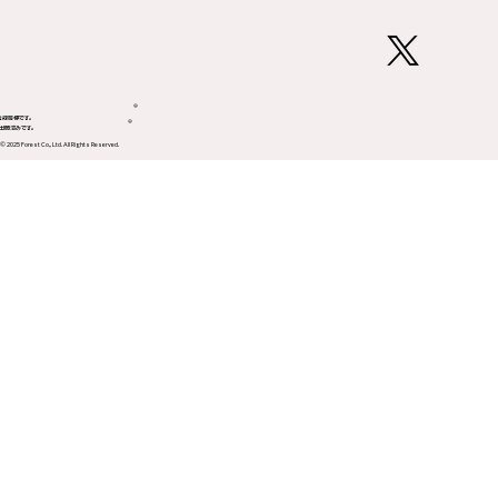
®
登録商標です。
®
CT出願済みです。
© 2025 Forest Co., Ltd. All Rights Reserved.